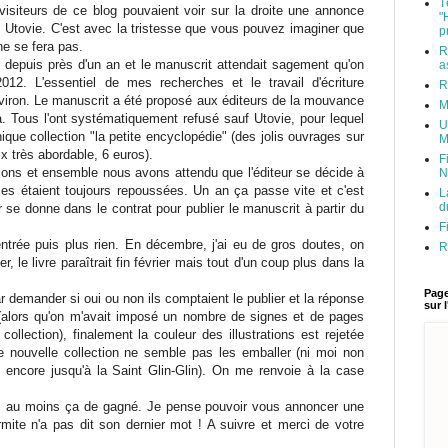
T
visiteurs de ce blog pouvaient voir sur la droite une annonce
"
ns Utovie. C'est avec la tristesse que vous pouvez imaginer que
p
ne se fera pas.
R
né depuis près d'un an et le manuscrit attendait sagement qu'on
a
012. L'essentiel de mes recherches et le travail d'écriture
R
environ. Le manuscrit a été proposé aux éditeurs de la mouvance
M
. Tous l'ont systématiquement refusé sauf Utovie, pour lequel
U
hique collection "la petite encyclopédie" (des jolis ouvrages sur
M
ix très abordable, 6 euros).
F
rations et ensemble nous avons attendu que l'éditeur se décide à
N
es étaient toujours repoussées. Un an ça passe vite et c'est
L
d
ur se donne dans le contrat pour publier le manuscrit à partir du
F
rentrée puis plus rien. En décembre, j'ai eu de gros doutes, on
R
r, le livre paraîtrait fin février mais tout d'un coup plus dans la
Page
 par demander si oui ou non ils comptaient le publier et la réponse
sur 
g (alors qu'on m'avait imposé un nombre de signes et de pages
ollection), finalement la couleur des illustrations est rejetée
une nouvelle collection ne semble pas les emballer (ni moi non
dre encore jusqu'à la Saint Glin-Glin). On me renvoie à la case
s, au moins ça de gagné. Je pense pouvoir vous annoncer une
mite n'a pas dit son dernier mot ! A suivre et merci de votre