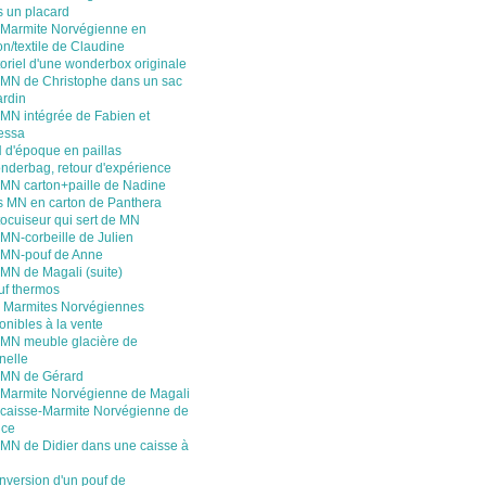
 un placard
 Marmite Norvégienne en
on/textile de Claudine
oriel d'une wonderbox originale
 MN de Christophe dans un sac
ardin
 MN intégrée de Fabien et
essa
 d'époque en paillas
nderbag, retour d'expérience
 MN carton+paille de Nadine
s MN en carton de Panthera
ocuiseur qui sert de MN
MN-corbeille de Julien
 MN-pouf de Anne
MN de Magali (suite)
uf thermos
 Marmites Norvégiennes
onibles à la vente
 MN meuble glacière de
nelle
 MN de Gérard
 Marmite Norvégienne de Magali
 caisse-Marmite Norvégienne de
nce
 MN de Didier dans une caisse à
nversion d'un pouf de