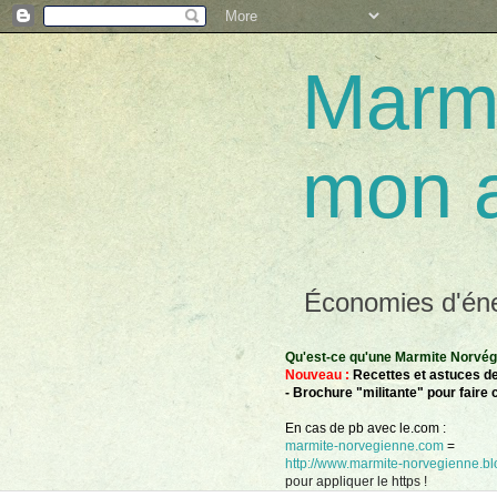
Marmi
mon 
Économies d'éner
Qu'est-ce qu'une Marmite Norvégie
Nouveau :
Recettes et astuces de
- Brochure "militante" pour faire 
En cas de pb avec le.com :
marmite-norvegienne.com
=
http://www.marmite-norvegienne.blo
pour appliquer le https !