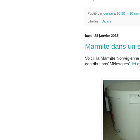
Publié par
cerise
à
10:30
10 com
Libellés :
Divers
lundi 28 janvier 2013
Marmite dans un 
Voici la Marmite Norvégienne
contributions"MNesques"
ici
e