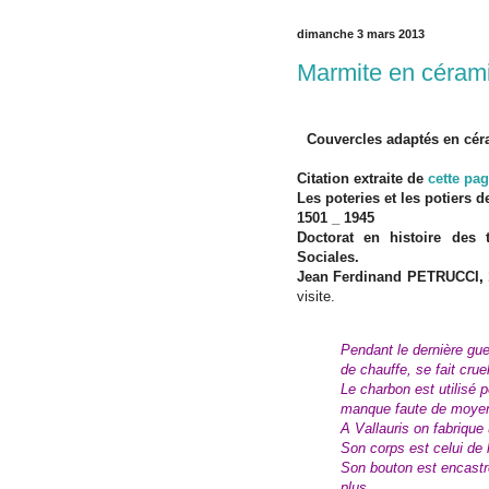
dimanche 3 mars 2013
Marmite en céram
Couvercles adaptés en cér
Citation extraite de
cette pa
Les poteries et les potiers d
1501 _ 1945
Doctorat en histoire des
Sociales.
Jean Ferdinand PETRUCCI
,
visite.
Pendant le dernière gu
de chauffe, se fait crue
Le charbon est utilisé p
manque faute de moyen 
A Vallauris on fabriqu
Son corps est celui de 
Son bouton est encastr
plus.