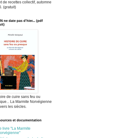
et de recettes collectif, automne
. (gratuit)
N ne date pas d'hier... (pdf
uit)
oire de cuire sans feu ou
que... La Marmite Norvégienne
avers les siècles.
ources et documentation
e livre "La Marmite
orvégienne"