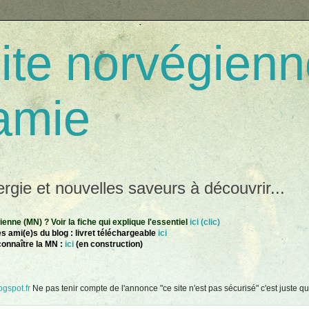
te norvégienn
amie
gie et nouvelles saveurs à découvrir...
nne (MN) ? Voir la fiche qui explique l'essentiel
ici (clic)
s ami(e)s du blog : livret téléchargeable
ici
connaître la MN :
ici
(en construction)
gspot.fr
Ne pas tenir compte de l'annonce "ce site n'est pas sécurisé" c'est juste que