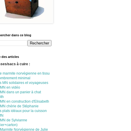
ercher dans ce blog
e des articles
ses/sacs à cuire :
e marmite norvégienne en tissu
ombrement minimal
s MN solidaires et voyageuses
 MN en vidéo
 MN dans un panier à chat
ith
MN en construction d'Elisabeth
 MN chérie de Stéphanie
 plats idéaux pour la cuisson
MN
 MN de Sylvianne
ier+carton)
 Marmite Norvégienne de Julie