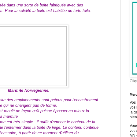
ée dans une sorte de boite fabriquée avec des
 Pour la solidité la boite est habillée de forte toile.
Cliq
Marmite Norvégienne.
Merc
boite des emplacements sont prévus pour l'encastrement
Vos 
e qui ne changent pas de forme.
vos 
st moulé de façon qu'il puisse épouser au mieux la
la g
la marmite.
bien
ème est très simple : il suffit d'amener le contenu de la
Vous
de l'enfermer dans la boite de liège. Le contenu continue
votr
nécessaire, à partir de ce moment d'utiliser du
MN e