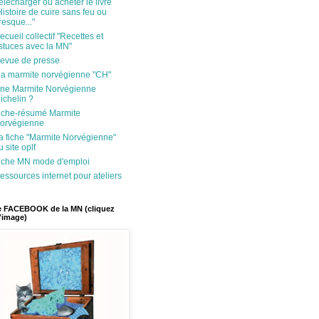
élécharger ou acheter le livre
Histoire de cuire sans feu ou
resque..."
ecueil collectif "Recettes et
stuces avec la MN"
evue de presse
a marmite norvégienne "CH"
ne Marmite Norvégienne
ichelin ?
iche-résumé Marmite
orvégienne
a fiche "Marmite Norvégienne"
u site oplf
iche MN mode d'emploi
essources internet pour ateliers
 FACEBOOK de la MN (cliquez
l'image)