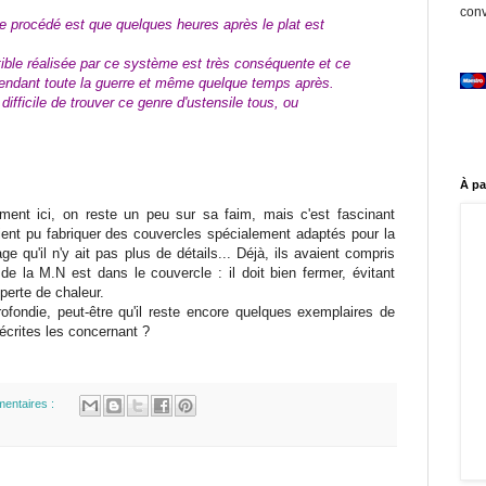
conv
e procédé est que quelques heures après le plat est
ble réalisée par ce système est très conséquente et ce
pendant toute la guerre et même quelque temps après.
 difficile de trouver ce genre d'ustensile tous, ou
À pa
ent ici, on reste un peu sur sa faim, mais c'est fascinant
ient pu fabriquer des couvercles spécialement adaptés pour la
qu'il n'y ait pas plus de détails... Déjà, ils avaient compris
 de la M.N est dans le couvercle : il doit bien fermer, évitant
perte de chaleur.
fondie, peut-être qu'il reste encore quelques exemplaires de
écrites les concernant ?
entaires :