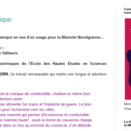
Cuis
norv
ique
amique en vue d'un usage pour la Marmite Norvégienne...
ge
:
e Vallauris
 techniques de l'Ecole des Hautes Etudes en Sciences
 1999.
Un travail remarquable qui mérite une longue et attentive
erre le manque de combustible, charbon et même bois
llement sentir.
our alimenter les trains et l'industrie de guerre. Le bois
Mon 
Viva
pour l'acheminer vers les villes.
e une marmite qui permet d'économiser le combustible.
la marmite haute*, seule la forme du couvercle change.
Le l
é dans un trou au sommet du couvercle, il ne déborde
la M