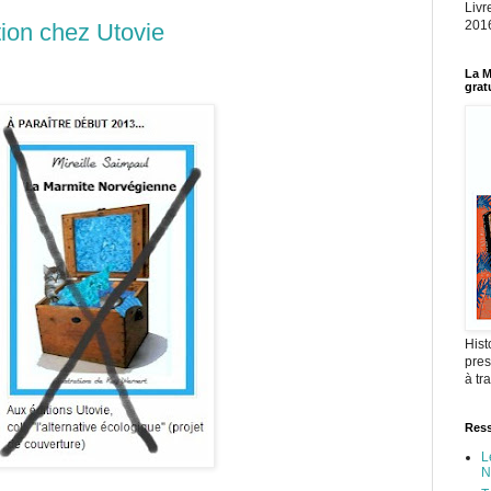
Livr
2016
ition chez Utovie
La M
grat
Hist
pres
à tr
Ress
L
N