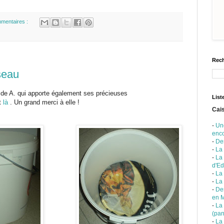
mentaires :
Rech
seau
 de A. qui apporte également ses précieuses
List
t
là
. Un grand merci à elle !
Cais
-
Un
enc
-
De
-
La
-
La
d'Ed
-
La 
-
La
-
Des
en 
-
La
(pan
-
La