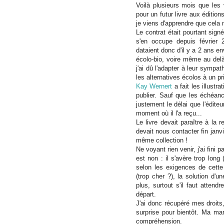
Voilà plusieurs mois que les 
pour un futur livre aux éditio
je viens d'apprendre que cela 
Le contrat était pourtant sig
s'en occupe depuis février 2
dataient donc d'il y a 2 ans 
écolo-bio, voire même au delà
j'ai dû l'adapter à leur sympat
les alternatives écolos à un pr
Kay Wernert
a fait les illust
publier. Sauf que les échéanc
justement le délai que l'édite
moment où il l'a reçu...
Le livre devait paraître à la 
devait nous contacter fin janvie
même collection !
Ne voyant rien venir, j'ai fini
est non : il s'avère trop lon
selon les exigences de cette c
(trop cher ?), la solution d'
plus, surtout s'il faut atten
départ.
J'ai donc récupéré mes droit
surprise pour bientôt. Ma mar
compréhension.