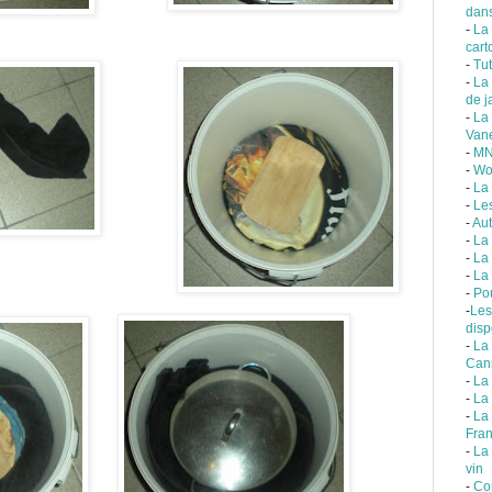
dans
-
La
cart
-
Tut
-
La
de j
-
La
Van
-
MN
-
Wo
-
La
-
Le
-
Aut
-
La 
-
La
-
La 
-
Po
-
Les
disp
-
La
Can
-
La
-
La
-
La
Fra
-
La
vin
-
Co