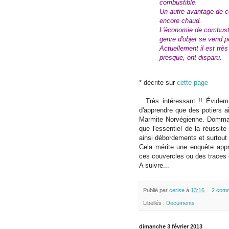
combustible.
Un autre avantage de c
encore chaud.
L'économie de combusti
genre d'objet se vend 
Actuellement il est très
presque, ont disparu.
* décrite sur
cette page
Très intéressant !! Évidemm
d'apprendre que des potiers a
Marmite Norvégienne. Dommage 
que l'essentiel de la réussite
ainsi débordements et surtout 
Cela mérite une enquête appro
ces couvercles ou des traces 
A suivre...
Publié par
cerise
à
13:16
2 comm
Libellés :
Documents
dimanche 3 février 2013