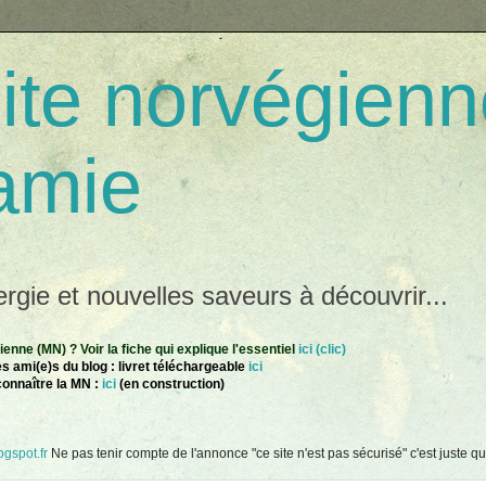
te norvégienn
amie
gie et nouvelles saveurs à découvrir...
nne (MN) ? Voir la fiche qui explique l'essentiel
ici (clic)
s ami(e)s du blog : livret téléchargeable
ici
connaître la MN :
ici
(en construction)
gspot.fr
Ne pas tenir compte de l'annonce "ce site n'est pas sécurisé" c'est juste que