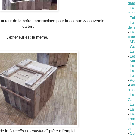
dans
-
La
cart
-
Tut
 autour de la boîte carton=place pour la cocotte & couvercle
-
La
carton.
de j
-
La
L'extérieur est le même...
Van
-
MN
-
Wo
-
La
-
Le
-
Aut
-
La 
-
La
-
La 
-
Po
-
Les
disp
-
La
Can
-
La
-
La
-
La
Fra
-
La
vin
de in
Josselin en transition
" prête à l'emploi.
-
Co