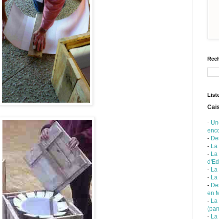
Rech
List
Cais
-
Un
enc
-
De
-
La
-
La
d'Ed
-
La 
-
La
-
Des
en 
-
La
(pan
-
La