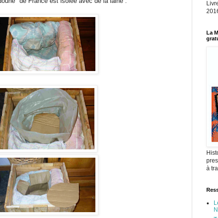
une" de France est isolée avec de la laine :
Livr
2016
La M
grat
Hist
pres
à tr
Ress
L
N