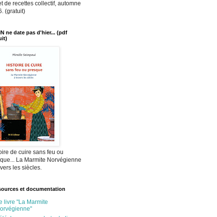
et de recettes collectif, automne
. (gratuit)
N ne date pas d'hier... (pdf
uit)
oire de cuire sans feu ou
que... La Marmite Norvégienne
avers les siècles.
ources et documentation
e livre "La Marmite
orvégienne"