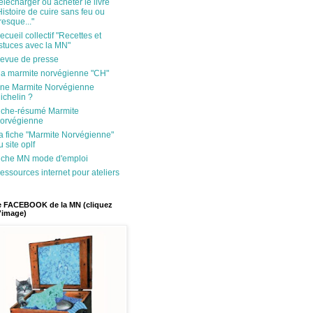
élécharger ou acheter le livre
Histoire de cuire sans feu ou
resque..."
ecueil collectif "Recettes et
stuces avec la MN"
evue de presse
a marmite norvégienne "CH"
ne Marmite Norvégienne
ichelin ?
iche-résumé Marmite
orvégienne
a fiche "Marmite Norvégienne"
u site oplf
iche MN mode d'emploi
essources internet pour ateliers
 FACEBOOK de la MN (cliquez
l'image)