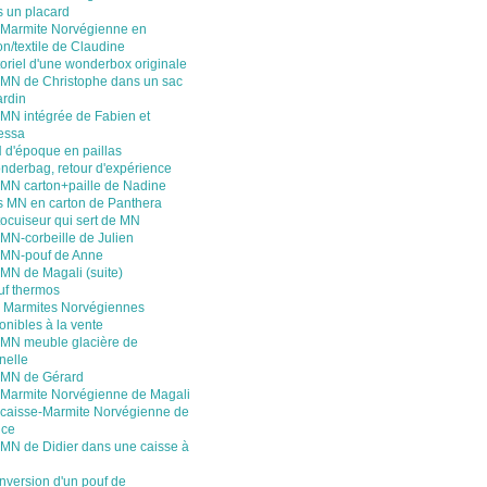
 un placard
 Marmite Norvégienne en
on/textile de Claudine
oriel d'une wonderbox originale
 MN de Christophe dans un sac
ardin
 MN intégrée de Fabien et
essa
 d'époque en paillas
nderbag, retour d'expérience
 MN carton+paille de Nadine
s MN en carton de Panthera
ocuiseur qui sert de MN
MN-corbeille de Julien
 MN-pouf de Anne
MN de Magali (suite)
uf thermos
 Marmites Norvégiennes
onibles à la vente
 MN meuble glacière de
nelle
 MN de Gérard
 Marmite Norvégienne de Magali
 caisse-Marmite Norvégienne de
nce
 MN de Didier dans une caisse à
nversion d'un pouf de