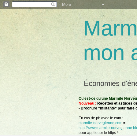
Marmi
mon 
Économies d'éner
Qu'est-ce qu'une Marmite Norvégie
Nouveau :
Recettes et astuces de
- Brochure "militante" pour faire 
En cas de pb avec le.com :
marmite-norvegienne.com
=
http://www.marmite-norvegienne.blo
pour appliquer le https !