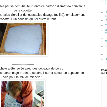
T
"
blé par sa demi-hauteur renforcé carton : diamètre= couvercle
p
de la cocotte
R
s taies d'oreiller déhoussables (lavage facilité), emplacement
a
cocotte + un coussin qui recouvre le tout
R
M
U
M
F
N
L
d
F
R
-----------------------
hèle a été isolée avec des copeaux de bois :
Page
c cartonnage + centre séparatif sur et autour en copeaux de
sur 
bois pour la MN de Michèle :