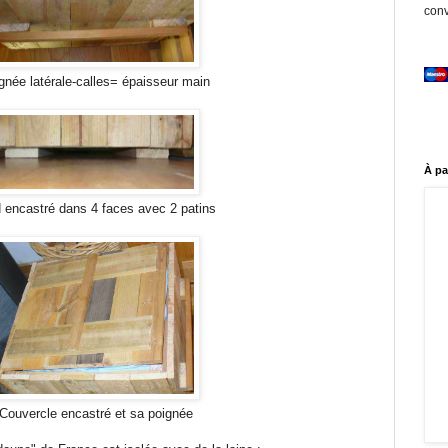
conv
gnée latérale-calles= épaisseur main
À pa
 encastré dans 4 faces avec 2 patins
Couvercle encastré et sa poignée