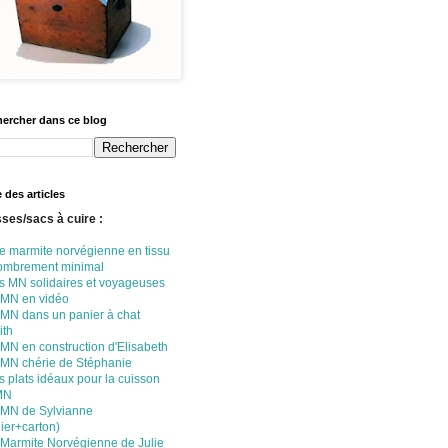
ercher dans ce blog
e des articles
ses/sacs à cuire :
e marmite norvégienne en tissu
ombrement minimal
s MN solidaires et voyageuses
 MN en vidéo
 MN dans un panier à chat
ith
MN en construction d'Elisabeth
 MN chérie de Stéphanie
 plats idéaux pour la cuisson
MN
 MN de Sylvianne
ier+carton)
 Marmite Norvégienne de Julie