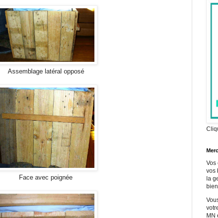
Assemblage latéral opposé
Cliq
Merc
Vos 
vos 
Face avec poignée
la g
bien
Vous
votr
MN e