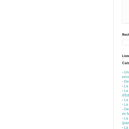
Rech
List
Cais
-
Un
enc
-
De
-
La
-
La
d'Ed
-
La 
-
La
-
Des
en 
-
La
(pan
-
La