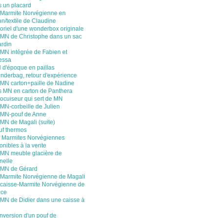
 un placard
 Marmite Norvégienne en
on/textile de Claudine
oriel d'une wonderbox originale
 MN de Christophe dans un sac
ardin
 MN intégrée de Fabien et
essa
 d'époque en paillas
nderbag, retour d'expérience
 MN carton+paille de Nadine
s MN en carton de Panthera
ocuiseur qui sert de MN
MN-corbeille de Julien
 MN-pouf de Anne
MN de Magali (suite)
uf thermos
 Marmites Norvégiennes
onibles à la vente
 MN meuble glacière de
nelle
 MN de Gérard
 Marmite Norvégienne de Magali
 caisse-Marmite Norvégienne de
nce
 MN de Didier dans une caisse à
nversion d'un pouf de