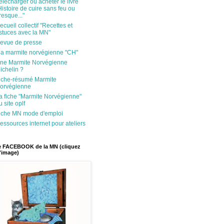
élécharger ou acheter le livre
Histoire de cuire sans feu ou
resque..."
ecueil collectif "Recettes et
stuces avec la MN"
evue de presse
a marmite norvégienne "CH"
ne Marmite Norvégienne
ichelin ?
iche-résumé Marmite
orvégienne
a fiche "Marmite Norvégienne"
u site oplf
iche MN mode d'emploi
essources internet pour ateliers
 FACEBOOK de la MN (cliquez
l'image)