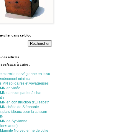
ercher dans ce blog
e des articles
ses/sacs à cuire :
e marmite norvégienne en tissu
ombrement minimal
s MN solidaires et voyageuses
 MN en vidéo
 MN dans un panier à chat
ith
MN en construction d'Elisabeth
 MN chérie de Stéphanie
 plats idéaux pour la cuisson
MN
 MN de Sylvianne
ier+carton)
 Marmite Norvégienne de Julie