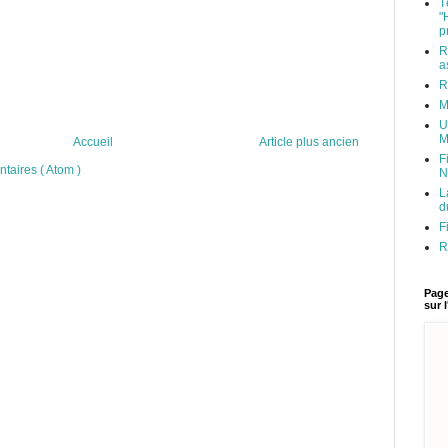
T
"
p
R
a
R
M
U
M
Accueil
Article plus ancien
F
taires ( Atom )
N
L
d
F
R
Page
sur 