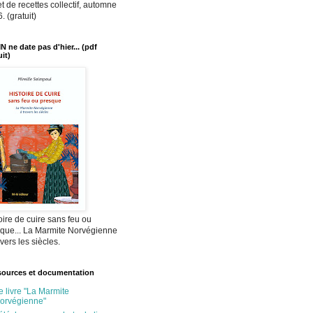
et de recettes collectif, automne
. (gratuit)
N ne date pas d'hier... (pdf
uit)
oire de cuire sans feu ou
que... La Marmite Norvégienne
avers les siècles.
ources et documentation
e livre "La Marmite
orvégienne"