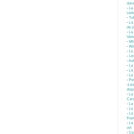
dans
-
La
cart
-
Tut
-
La
de j
-
La
Van
-
MN
-
Wo
-
La
-
Le
-
Aut
-
La 
-
La
-
La 
-
Po
-
Les
disp
-
La
Can
-
La
-
La
-
La
Fra
-
La
vin
-
Co