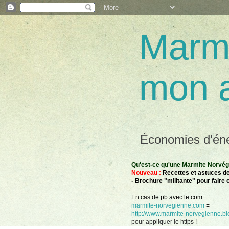
Marmi
mon 
Économies d'éner
Qu'est-ce qu'une Marmite Norvégie
Nouveau :
Recettes et astuces de
- Brochure "militante" pour faire 
En cas de pb avec le.com :
marmite-norvegienne.com
=
http://www.marmite-norvegienne.blo
pour appliquer le https !