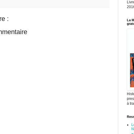
Livr
2016
e :
La M
grat
mmentaire
Hist
pres
à tr
Ress
L
N