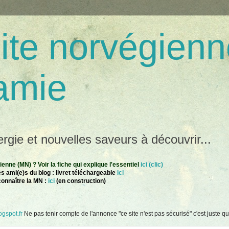
te norvégienn
amie
gie et nouvelles saveurs à découvrir...
nne (MN) ? Voir la fiche qui explique l'essentiel
ici (clic)
s ami(e)s du blog : livret téléchargeable
ici
connaître la MN :
ici
(en construction)
gspot.fr
Ne pas tenir compte de l'annonce "ce site n'est pas sécurisé" c'est juste que