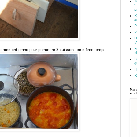
T
"
p
R
a
R
M
U
M
F
uffisamment grand pour permettre 3 cuissons en même temps
N
L
d
F
R
Page
sur 