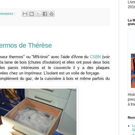
Livr
2016
entaires :
La M
grat
thermos de Thérèse
iseur
thermos" ou "MN-tiroir" avec l'aide d'Anne du
CSBN
(voir
 la laine de bois (chutes d'isolation) et elles ont posé deux bois
 les parois intérieures et le couvercle il y a des plaques
érées chez un imprimeur. L'isolant est un voile de forçage.
omplément du gaz, de la cuisinière à bois et même parfois du
Hist
pres
à tr
Ress
L
N