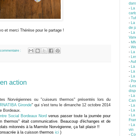
dans
-
La
cart
-
Tut
-
La
de j
vo et merci Thérèse pour le partage !
-
La
Van
-
MN
-
Wo
commentaire :
-
La
-
Le
-
Aut
-
La 
-
La
-
La 
en action
-
Po
-
Les
disp
-
La
es Norvégiennes ou "cuiseurs thermos" présentés lors du
Can
RNATIBA Gironde
"
qui s'est tenu le dimanche 12 octobre 2014
-
La
de Bordeaux.
-
La
-
La
ntre Social Bordeaux Nord
venus passer toute la journée pour
Fra
on thermos" était communicative
. Beaucoup d'échanges et de
-
La
lats mitonnés à la Marmite Norvégienne, ça fait plaisir !!
vin
consacrée à la cuisson thermos
ici
)
-
Co