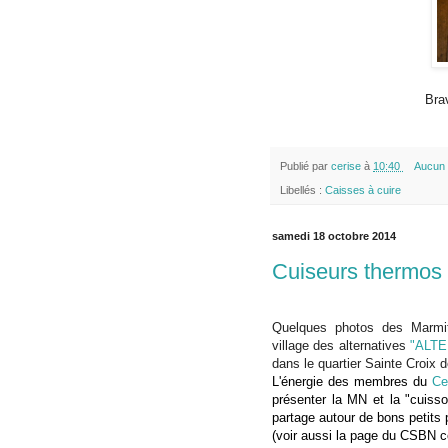
Bra
Publié par
cerise
à
10:40
Aucun 
Libellés :
Caisses à cuire
samedi 18 octobre 2014
Cuiseurs thermos 
Quelques photos des Marmit
village des alternatives
"ALTE
dans le quartier Sainte Croix 
L'énergie des membres du
Ce
présenter la MN et la "cuiss
partage autour de bons petits p
(voir aussi la page du CSBN 