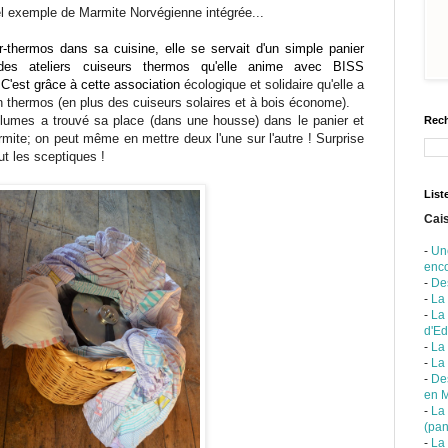
l exemple de Marmite Norvégienne intégrée...
r
-
thermos dans sa cuisine, elle se servait d'un simple panier
rs des ateliers cuiseurs thermos qu'elle anime avec BISS
. C'est grâce à cette association
écologique et solidaire
qu'elle a
on thermos (en plus des cuiseurs solaires et à bois économe).
plumes a trouvé sa place (dans une housse) dans le panier et
Rech
ite; on peut même en mettre deux l'une sur l'autre ! Surprise
out les sceptiques !
List
Cais
-
Un
enc
-
De
-
La
-
La
d'Ed
-
La 
-
La
-
Des
en 
-
La
(pan
-
La