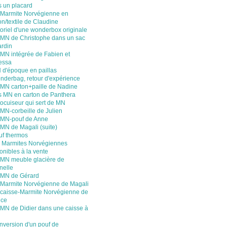
 un placard
 Marmite Norvégienne en
on/textile de Claudine
oriel d'une wonderbox originale
 MN de Christophe dans un sac
ardin
 MN intégrée de Fabien et
essa
 d'époque en paillas
nderbag, retour d'expérience
 MN carton+paille de Nadine
s MN en carton de Panthera
ocuiseur qui sert de MN
MN-corbeille de Julien
 MN-pouf de Anne
MN de Magali (suite)
uf thermos
 Marmites Norvégiennes
onibles à la vente
 MN meuble glacière de
nelle
 MN de Gérard
 Marmite Norvégienne de Magali
 caisse-Marmite Norvégienne de
nce
 MN de Didier dans une caisse à
nversion d'un pouf de