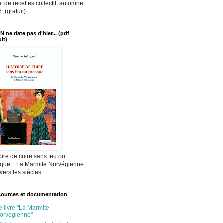
et de recettes collectif, automne
. (gratuit)
N ne date pas d'hier... (pdf
uit)
oire de cuire sans feu ou
que... La Marmite Norvégienne
avers les siècles.
ources et documentation
e livre "La Marmite
orvégienne"