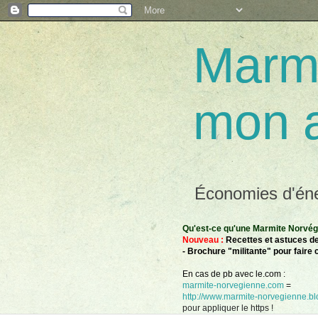
Marmi
mon 
Économies d'éner
Qu'est-ce qu'une Marmite Norvégie
Nouveau :
Recettes et astuces de
- Brochure "militante" pour faire 
En cas de pb avec le.com :
marmite-norvegienne.com
=
http://www.marmite-norvegienne.blo
pour appliquer le https !