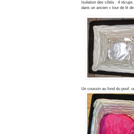
Isolation des côtés : 4 récups
dans un ancien « tour de lit de
Un coussin au fond du pouf, u