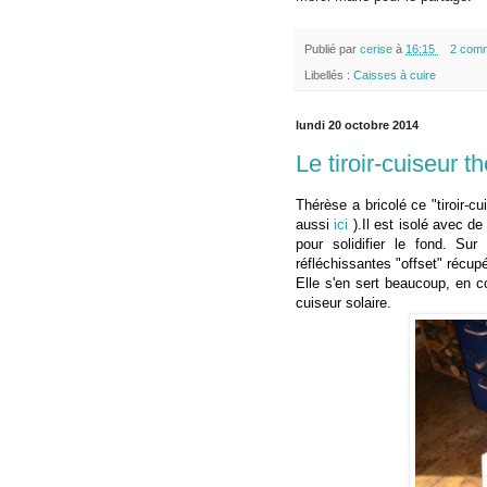
Publié par
cerise
à
16:15
2 comm
Libellés :
Caisses à cuire
lundi 20 octobre 2014
Le tiroir-cuiseur 
Thérèse a bricolé ce "tiroir
-cu
aussi
ici
).Il est isolé avec de
pour solidifier le fond. Sur
réfléchissantes "offset" récup
Elle
s'en sert beaucoup, en c
cuiseur solaire.