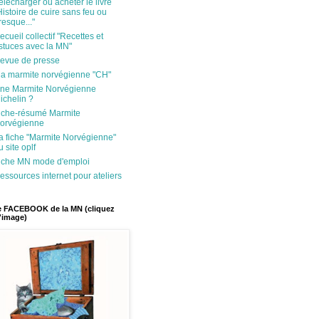
élécharger ou acheter le livre
Histoire de cuire sans feu ou
resque..."
ecueil collectif "Recettes et
stuces avec la MN"
evue de presse
a marmite norvégienne "CH"
ne Marmite Norvégienne
ichelin ?
iche-résumé Marmite
orvégienne
a fiche "Marmite Norvégienne"
u site oplf
iche MN mode d'emploi
essources internet pour ateliers
 FACEBOOK de la MN (cliquez
l'image)