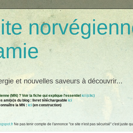
te norvégienn
amie
gie et nouvelles saveurs à découvrir...
nne (MN) ? Voir la fiche qui explique l'essentiel
ici (clic)
s ami(e)s du blog : livret téléchargeable
ici
connaître la MN :
ici
(en construction)
gspot.fr
Ne pas tenir compte de l'annonce "ce site n'est pas sécurisé" c'est juste que