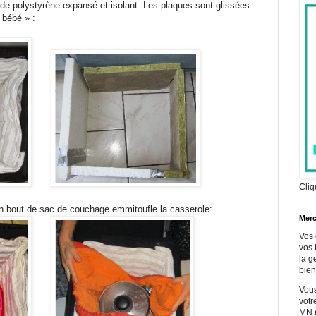
 de polystyrène expansé et isolant. Les plaques sont glissées
 bébé » :
Cliq
n bout de sac de couchage emmitoufle la casserole:
Merc
Vos 
vos 
la g
bien
Vous
votr
MN e