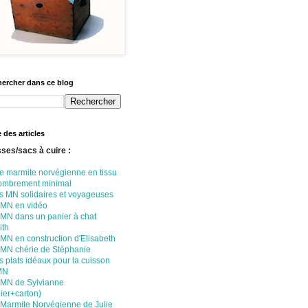
ercher dans ce blog
e des articles
ses/sacs à cuire :
e marmite norvégienne en tissu
ombrement minimal
s MN solidaires et voyageuses
 MN en vidéo
 MN dans un panier à chat
ith
MN en construction d'Elisabeth
 MN chérie de Stéphanie
 plats idéaux pour la cuisson
MN
 MN de Sylvianne
ier+carton)
 Marmite Norvégienne de Julie